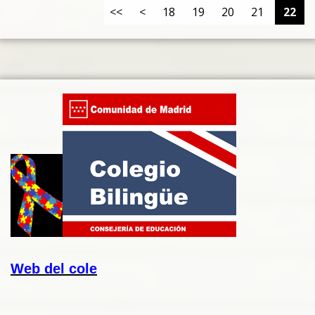
<<
<
18
19
20
21
22
Web del cole